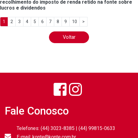
recolhimento do imposto de renda retido na fonte sobre
lucros e dividendos
1
2
3
4
5
6
7
8
9
10
>
Voltar
Fale Conosco
Telefones: (44) 3023-8385 | (44) 99815-0633
E-mail: konte@konte.com.br